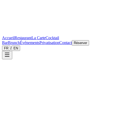
Accueil
Restaurant
La Carte
Cocktail
Bar
Brunch
Événements
Privatisation
Contact
Réserver
/
FR
EN